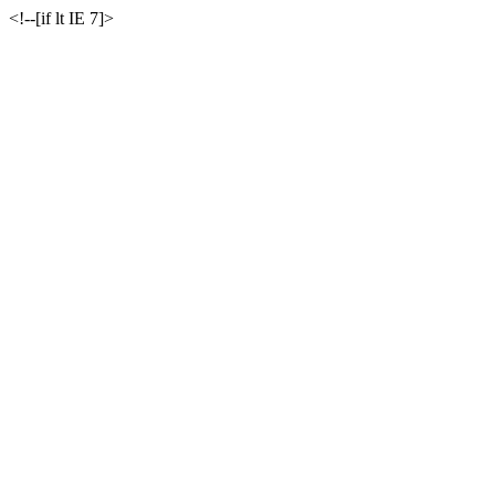
<!--[if lt IE 7]>