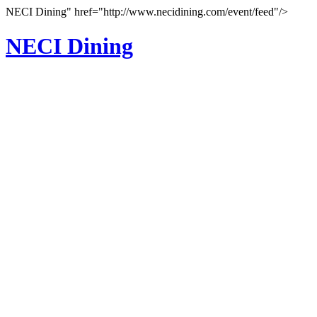
NECI Dining" href="http://www.necidining.com/event/feed"/>
NECI Dining